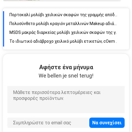
MSDS μακράς διαρκείας μολύβι χειλικών σκαφών της γραμμής καλλυντικών κόκκινο
Το ιδιωτικό αδιάβροχο χειλικό μολύβι ετικετών, cOem αυξήθηκε χειλικό σκάφος της γραμμής
21 χρώματα 3 σε 1 σύνολο μολυβιών χειλικών σκαφών της γραμμής, χειλικό σκάφος της γραμμής ως Eyeliner
Καλλυντικό ασφαλές 5g συνήθειας χειλικό σκάφος της γραμμής απόδειξης φιλιών λογότυπων
13.2cm υψηλό σύνολο χειλικών σκαφών της γραμμής μεταλλινών ετικετών χρωστικών ουσιών ιδιωτικό
Μη τοξικό μόνιμο μολύβι χειλικών σκαφών της γραμμής, σύνολο μολυβιών κραγιόν μεταλλινών
10 ο cOem 10g χρωμάτων στεγανοποιεί το μολύβι χειλικών σκαφών της γραμμής
COem 130mm μακράς διαρκείας κρεμώδες χειλικό μολύβι 10 χρωμάτων
Αφήστε ένα μήνυμα
Καλλυντικό φρύδι 10 συνθετικού Makeup κομμάτια συνόλου βουρτσών
We bellen je snel terug!
Συνθετικές βούρτσες Makeup λαβών ISO9001 Rhinestone καθορισμένες
Αυξήθηκε χρυσό λάμποντας σύνολο βουρτσών ματιών και προσώπου 10pcs
Μαύρες συνθετικές βούρτσες Makeup καθορισμένες, 22 Makeup καθορισμένου κομμάτια ιδρύματος βουρτσών
Ιδιωτική πλήρης εξάρτηση βουρτσών Makeup τρίχας ετικετών 22pcs μαλακή
10pcs συνθετικές βούρτσες Makeup καθορισμένες, εξάρτηση βουρτσών Makeup προσώπου MSDS
Μαύρες καλλυντικές εξαρτήσεις βουρτσών, ίδρυμα 10pcs και σύνολο βουρτσών