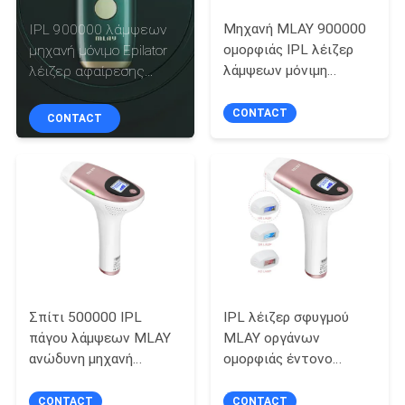
ΈΛΕΓΧΟΣ
Μηχανή MLAY 900000
IPL 900000 λάμψεων
ομορφιάς IPL λέιζερ
μηχανή μόνιμο Epilator
ΜΑΣ
λάμψεων μόνιμη
λέιζερ αφαίρεσης
αφαίρεση τρίχας
τρίχας
ΕΛΆΤΕ
CONTACT
CONTACT
ΣΕ
ΕΠΑΦΉ
ΜΕ
ΖΗΤΉΣΤΕ
ΈΝΑ
ΑΠΌΣΠΑΣΜΑ
Σπίτι 500000 IPL
IPL λέιζερ σφυγμού
πάγου λάμψεων MLAY
MLAY οργάνων
ανώδυνη μηχανή
ομορφιάς έντονο
SITEMAP
αφαίρεσης τρίχας
φορητό Remover
λέιζερ
τρίχας
CONTACT
CONTACT