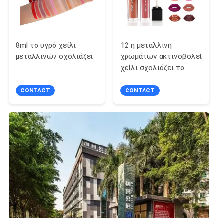
8ml το υγρό χείλι
12 η μεταλλίνη
μεταλλινών σχολιάζει
χρωμάτων ακτινοβολεί
χείλι σχολιάζει το
σύνολο, 8ml που το
αδιάβροχο χείλι
CONTACT
CONTACT
σχολιάζει