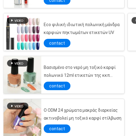
contact
Eco φιλική ιδιωτική πολωνική μάνδρα
καρφιών πηκτωμάτων ετικετών UV
contact
Βασισμένο στο νερό μη τοξικό καρφί
πολωνικό 12ml ετικετών της κκπ
ιδιωτικό
contact
Ο ODM 24 χρώματα μακράς διαρκείας
ακτινοβολεί μη τοξικό καρφί στίλβωση
Πορτοκαλί μολύβι χειλικών σκαφών της γραμμής απόδειξης ιδρώτα, φυσικό χειλικό σκάφος της γραμμής χειλικού χρώματος
contact
Πολυσύνθετο μολύβι κραγιόν μεταλλινών Makeup αδιάβροχο