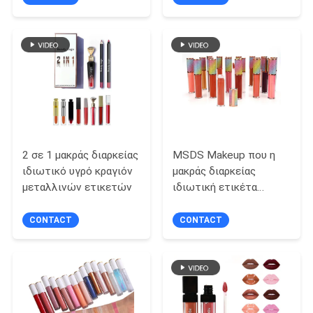
PRIVACY
POLICY
2 σε 1 μακράς διαρκείας
MSDS Makeup που η
ιδιωτικό υγρό κραγιόν
μακράς διαρκείας
μεταλλινών ετικετών
ιδιωτική ετικέτα
ακτινοβολεί χείλι
σχολιάζουν
CONTACT
CONTACT