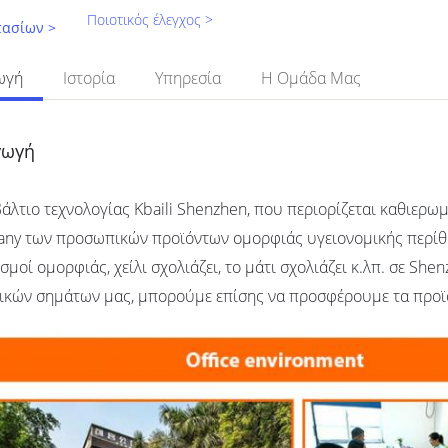
Ποιοτικός έλεγχος >
τασίων >
ωγή
Ιστορία
Υπηρεσία
Η Ομάδα Μας
γωγή
άλτιο τεχνολογίας Kbaili Shenzhen, που περιορίζεται καθιερωμ
ny των προσωπικών προϊόντων ομορφιάς υγειονομικής περίθα
σμοί ομορφιάς, χείλι σχολιάζει, το μάτι σχολιάζει κ.λπ. σε S
ικών σημάτων μας, μπορούμε επίσης να προσφέρουμε τα προ