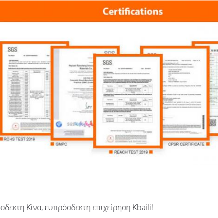
δεκτη Κίνα, ευπρόσδεκτη επιχείρηση Kbaili!