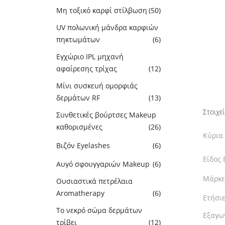
Μη τοξικό καρφί στίλβωση
(50)
UV πολωνική μάνδρα καρφιών
πηκτωμάτων
(6)
Εγχώριο IPL μηχανή
αφαίρεσης τρίχας
(12)
Μίνι συσκευή ομορφιάς
δερμάτων RF
(13)
Στοιχεί
Συνθετικές βούρτσες Makeup
καθορισμένες
(26)
Κύρια
Βιζόν Eyelashes
(6)
Είδος 
Αυγό σφουγγαριών Makeup
(6)
Μάρκε
Ουσιαστικά πετρέλαια
Aromatherapy
(6)
Ετήσιε
Το νεκρό σώμα δερμάτων
Εξαγω
τρίβει
(12)