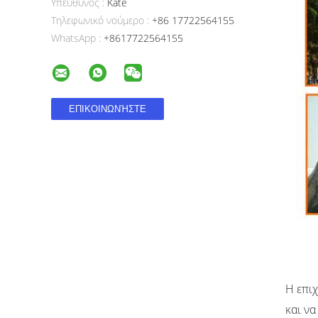
Υπεύθυνος :
Kate
Τηλεφωνικό νούμερο :
+86 17722564155
WhatsApp :
+8617722564155
Η επιχ
και να