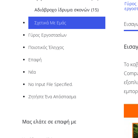
Γύρος
εργοσ
Αδιάβροχο ίδρυμα σκονών
(15)
Σχετικά Με Εμάς
Εισαγ
Γύρος Εργοστασίων
Εισα
Ποιοτικός Έλεγχος
Επαφή
Το κοβ
Νέα
Compa
εξοπλι
No Input File Specified.
εμπορ
Ζητήστε Ένα Απόσπασμα
Μας ελάτε σε επαφή με