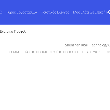
ίς
Γύρος Εργοστασίων
Ποιοτικός Έλεγχος
Μας Ελάτε Σε Επαφή Μ
d Εταιρικό Προφίλ
Shenzhen Kbaili Technology C
Ο ΜΙΑΣ ΣΤΆΣΗΣ ΠΡΟΜΗΘΕΥΤΉΣ ΠΡΟΣΟΧΉΣ BEAUTY&PERSONA