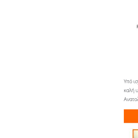
Υπό ισ
καλή υ
Ανατολ