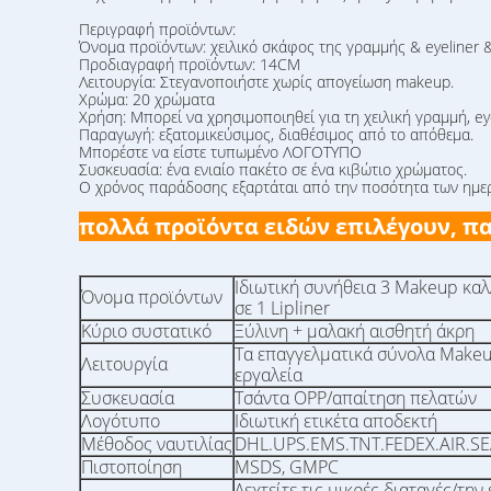
Περιγραφή προϊόντων:
Όνομα προϊόντων: χειλικό σκάφος της γραμμής & eyeliner
Προδιαγραφή προϊόντων: 14CM
Λειτουργία: Στεγανοποιήστε χωρίς απογείωση makeup.
Χρώμα: 20 χρώματα
Χρήση: Μπορεί να χρησιμοποιηθεί για τη χειλική γραμμή, e
Παραγωγή: εξατομικεύσιμος, διαθέσιμος από το απόθεμα.
Μπορέστε να είστε τυπωμένο ΛΟΓΟΤΥΠΟ
Συσκευασία: ένα ενιαίο πακέτο σε ένα κιβώτιο χρώματος.
Ο χρόνος παράδοσης εξαρτάται από την ποσότητα των ημερώ
πολλά προϊόντα ειδών επιλέγουν, πα
Ιδιωτική συνήθεια 3 Makeup καλ
Όνομα προϊόντων
σε 1 Lipliner
Κύριο συστατικό
Ξύλινη + μαλακή αισθητή άκρη
Τα επαγγελματικά σύνολα Makeu
Λειτουργία
εργαλεία
Συσκευασία
Τσάντα OPP/απαίτηση πελατών
Λογότυπο
Ιδιωτική ετικέτα αποδεκτή
Μέθοδος ναυτιλίας
DHL.UPS.EMS.TNT.FEDEX.AIR.S
Πιστοποίηση
MSDS, GMPC
Δεχτείτε τις μικρές διαταγές/τη