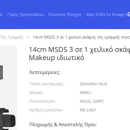
ίς
Γύρος Εργοστασίων
Ποιοτικός Έλεγχος
Μας Ελάτε Σε Επαφή Μ
 Της Γραμμής
14cm MSDS 3 σε 1 χειλικό σκάφος της γραμμής ετικ
14cm MSDS 3 σε 1 χειλικό σκά
Makeup ιδιωτικό
Λεπτομέρειες:
Τόπος καταγωγής:
Shenzhen Κίνα
Μάρκα:
KBAILI
Πιστοποίηση:
MSDS, GMPC
Αριθμό μοντέλου:
Kbl-LN01
Πληρωμής & Αποστολής Όροι: