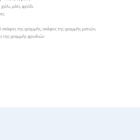
, χείλι, μάτι, φρύδι
νες
κό σκάφος της γραμμής, σκάφος της γραμμής ματιών,
ς της γραμμής φρυδιών