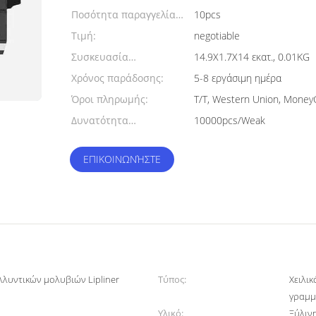
Ποσότητα παραγγελίας
10pcs
min:
Τιμή:
negotiable
Συσκευασία
14.9X1.7X14 εκατ., 0.01KG
λεπτομέρειες:
Χρόνος παράδοσης:
5-8 εργάσιμη ημέρα
Όροι πληρωμής:
T/T, Western Union, Mone
Δυνατότητα
10000pcs/Weak
προσφοράς:
ΕΠΙΚΟΙΝΩΝΉΣΤΕ
λλυντικών μολυβιών Lipliner
Τύπος:
Χειλι
γραμμ
Υλικό:
Ξύλιν