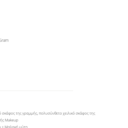
yGram
κό σκάφος της γραμμής, πολυσύνθετο χειλικό σκάφος της
ής Makeup
η + Μαλακή μύτη