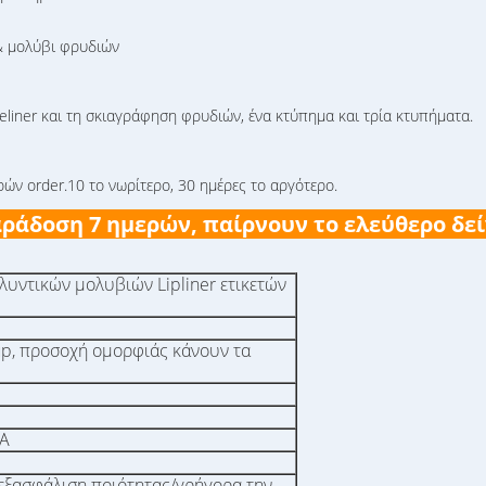
 & μολύβι φρυδιών
yeliner και τη σκιαγράφηση φρυδιών, ένα κτύπημα και τρία κτυπήματα.
ν order.10 το νωρίτερο, 30 ημέρες το αργότερο.
ράδοση 7 ημερών, παίρνουν το ελεύθερο δεί
λυντικών μολυβιών Lipliner ετικετών
p, προσοχή ομορφιάς κάνουν τα
EA
ν εξασφάλιση ποιότητας/γρήγορα την