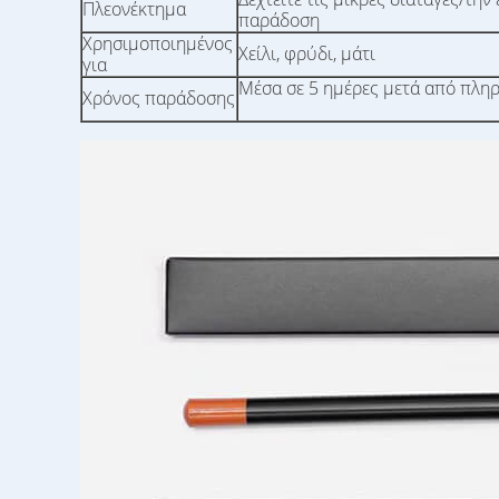
Πλεονέκτημα
παράδοση
Χρησιμοποιημένος
Χείλι, φρύδι, μάτι
για
Μέσα σε 5 ημέρες μετά από πλη
Χρόνος παράδοσης