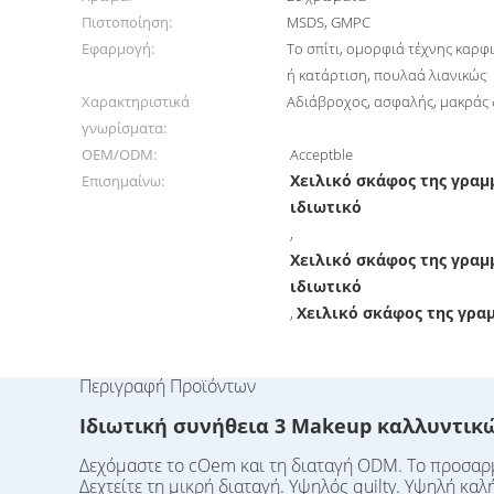
Πιστοποίηση:
MSDS, GMPC
Εφαρμογή:
Το σπίτι, ομορφιά τέχνης καρφι
ή κατάρτιση, πουλαά λιανικώς
Χαρακτηριστικά
Αδιάβροχος, ασφαλής, μακράς 
γνωρίσματα:
OEM/ODM:
Acceptble
Χειλικό σκάφος της γραμ
Επισημαίνω:
ιδιωτικό
,
Χειλικό σκάφος της γραμ
ιδιωτικό
Χειλικό σκάφος της γρ
,
Περιγραφή Προϊόντων
Ιδιωτική συνήθεια 3 Makeup καλλυντικών
Δεχόμαστε το cOem και τη διαταγή ODM. Το προσαρ
Δεχτείτε τη μικρή διαταγή. Υψηλός quilty. Υψηλή κα