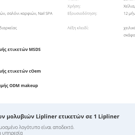
Χρήση:
Χείλια
ών, σαλόνι καρφιών, Nail SPA
Εξουσιοδότηση:
12 μή
διαρκείας
Λέξη κλειδί:
χειλι
σκάφο
μής ετικετών MSDS
μής ετικετών cOem
αμμής ODM makeup
 μολυβιών Lipliner ετικετών σε 1 Lipliner
μοσμένο λογότυπο είναι αποδεκτό.
λή υπηρεσία