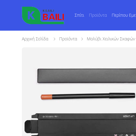
Σπίτι
Προϊόντα
Περίπου Εμε
Αρχική Σελίδα
Προϊόντα
Μολύβι Χειλικών Σκαφών