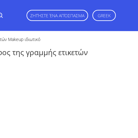
ε
ΖΗΤΉΣΤΕ ΈΝΑ ΑΠΌΣΠΑΣΜΑ
GREEK
ετών Makeup ιδιωτικό
φος της γραμμής ετικετών