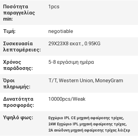
ΈΛΕΓΧΟΣ
Ποσότητα
1pcs
παραγγελίας
min:
ΜΑΣ
Τιμή:
negotiable
ΕΛΆΤΕ
ΣΕ
Συσκευασία
29X23X8 εκατ., 0.95KG
λεπτομέρειες:
ΕΠΑΦΉ
Χρόνος
5-8 εργάσιμη ημέρα
ΜΕ
παράδοσης:
Όροι
T/T, Western Union, MoneyGram
ΖΗΤΉΣΤΕ
πληρωμής:
ΈΝΑ
Δυνατότητα
10000pcs/Weak
ΑΠΌΣΠΑΣΜΑ
προσφοράς:
Υψηλό φως:
,
Εγχώριο IPL CE μηχανή αφαίρεσης τρίχας
,
SITEMAP
24W Εγχώριο IPL μηχανή αφαίρεσης τρίχας
2A ανώδυνη μηχανή αφαίρεσης τρίχας λέιζερ