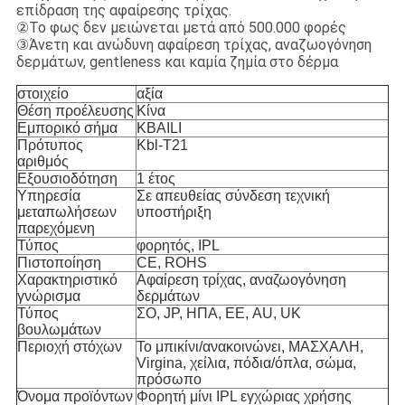
επίδραση της αφαίρεσης τρίχας.
②Το φως δεν μειώνεται μετά από 500.000 φορές
③Άνετη και ανώδυνη αφαίρεση τρίχας, αναζωογόνηση
δερμάτων, gentleness και καμία ζημία στο δέρμα
στοιχείο
αξία
Θέση προέλευσης
Κίνα
Εμπορικό σήμα
KBAILI
Πρότυπος
Kbl-T21
αριθμός
Εξουσιοδότηση
1 έτος
Υπηρεσία
Σε απευθείας σύνδεση τεχνική
μεταπωλήσεων
υποστήριξη
παρεχόμενη
Τύπος
φορητός, IPL
Πιστοποίηση
CE, ROHS
Χαρακτηριστικό
Αφαίρεση τρίχας, αναζωογόνηση
γνώρισμα
δερμάτων
Τύπος
ΣΟ, JP, ΗΠΑ, ΕΕ, AU, UK
βουλωμάτων
Περιοχή στόχων
Το μπικίνι/ανακοινώνει, ΜΑΣΧΑΛΗ,
Virgina, χείλια, πόδια/όπλα, σώμα,
πρόσωπο
Όνομα προϊόντων
Φορητή μίνι IPL εγχώριας χρήσης