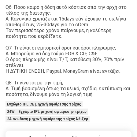
Q6: Πόσο καιρό η δόση αυτό κόστισε από την αρχή στο
τέλος της διαταγής;
Α: Κανονικά χρειάζεται 15days εάν έχουμε το σωλήνα
αποθεμάτων, 25-30days για το cOem.
Τον περισσότερο χρόνο παίρνουμε, η καλύτερη
ποιότητα που κερδίζετε.
Q7. Τι είναι οι εμπορικοί όροι και όροι πληρωμής;
Α: Μπορούμε να δεχτούμε FOB & CIF, C&F.
Ο όρος πληρωμής είναι T/T, κατάθεση 30%, 70% πρίν
στέλνει.
Η ΔΥΤΙΚΗ ΕΝΩΣΗ, Paypal, MoneyGram είναι εντάξει.
Q8. Τι γίνεται με την τιμή;
Α: Τιμή βασισμένη όπως τα υλικά, σχέδια, εκτύπωση και
ποσότητα, δίνουμε μόνο τη λογική τιμή.
Εγχώριο IPL CE μηχανή αφαίρεσης τρίχας
24W Εγχώριο IPL μηχανή αφαίρεσης τρίχας
2A ανώδυνη μηχανή αφαίρεσης τρίχας λέιζερ