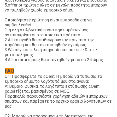
4.Customized για σας ιδιωτικά ετικέτα και μπουκάλια
5.offer οι πρώτες ύλες σε μεγάλη ποσότητα μπορούν
να πωληθούν χωρίς εμπορικό σήμα.
Οποιαδήποτε ερώτηση είναι ευπρόσδεκτη να
συμβουλευθεί
1. η όλη στιλβωτική ουσία πηκτωμάτων μας
ανταποκρίνεται στα ποιοτικά πρότυπα.
2.All τα αγαθά θα επιθεωρούνταν πριν από την
παράδοση και θα τακτοποιηθούν εγκαίρως.
3.Warmly και φιλική υπηρεσία και pre-sale & στις
μεταπωλήσεις.
4.All οι απαιτήσεις θα απαντηθούν μέσα σε 24 ώρες.
FAQ
Q1: Προσφέρετε το cOem; Ή μπορώ να τυπώσω το
εμπορικό σήμα/το λογότυπό μου στα αγαθά;
Α: Βέβαιο, φυσικά, το λογότυπο εκτύπωσης cOem
χαιρετίζεται βασισμένος σε MOQ.
Παρακαλώ παρουσιάστε χορήγηση αδειών εμπορικών
σημάτων και παρέχετε το αρχικό αρχείο λογότυπων σε
μας.
Q2: Μπορώ να προσαρμόσω τη διατύπωση, τις