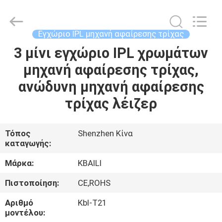
ιδιωτικό
χείλι
ετικετών
σχολιάζει
προμηθευτής.
Εγχώριο IPL μηχανή αφαίρεσης τρίχας
Copyright
©
2021
3 μίνι εγχώριο IPL χρωμάτων
ΣΠΊΤΙ
-
2025
μηχανή αφαίρεσης τρίχας,
Shenzhen
Kbaili
Technology
ΠΡΟΪΌΝΤΑ
ανώδυνη μηχανή αφαίρεσης
Co.,
Limited.
All
τρίχας λέιζερ
Rights
Reserved.
ΠΕΡΊΠΟΥ
ΕΜΕΊΣ
Τόπος
Shenzhen Κίνα
καταγωγής:
ΓΎΡΟΣ
Μάρκα:
KBAILI
ΕΡΓΟΣΤΑΣΊΩΝ
Πιστοποίηση:
CE,ROHS
Αριθμό
Kbl-T21
ΠΟΙΟΤΙΚΌΣ
μοντέλου: