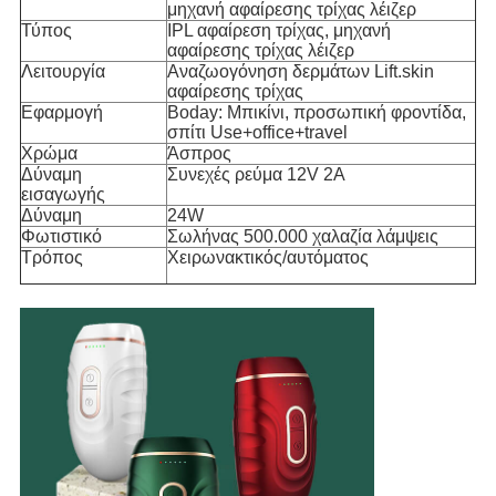
μηχανή αφαίρεσης τρίχας λέιζερ
Τύπος
IPL αφαίρεση τρίχας, μηχανή
αφαίρεσης τρίχας λέιζερ
Λειτουργία
Αναζωογόνηση δερμάτων Lift.skin
αφαίρεσης τρίχας
Εφαρμογή
Boday: Μπικίνι, προσωπική φροντίδα,
σπίτι Use+office+travel
Χρώμα
Άσπρος
Δύναμη
Συνεχές ρεύμα 12V 2A
εισαγωγής
Δύναμη
24W
Φωτιστικό
Σωλήνας 500.000 χαλαζία λάμψεις
Τρόπος
Χειρωνακτικός/αυτόματος