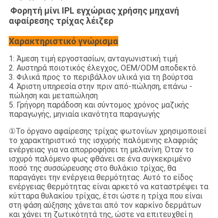
Φορητή μίνι IPL εγχώριας χρήσης μηχανή
αφαίρεσης τρίχας λέιζερ
Χαρακτηριστικό γνώρισμα
1: Άμεση τιμή εργοστασίων, ανταγωνιστική τιμή
2. Αυστηρά ποιοτικός έλεγχος, OEM/ODM αποδεκτό.
3. Φιλικά προς το περιβάλλον υλικά για τη βούρτσα
4. Άριστη υπηρεσία στην πριν από-πώληση, επάνω -
πώληση και μεταπώληση
5. Γρήγορη παράδοση και σύντομος χρόνος μαζικής
παραγωγής, μηνιαία ικανότητα παραγωγής
①
Το όργανο αφαίρεσης τρίχας φωτονίων χρησιμοποιεί
το χαρακτηριστικό της ισχυρής παλόμενης ελαφριάς
ενέργειας για να απορροφήσει τη μελανίνη. Όταν το
ισχυρό παλόμενο φως φθάνει σε ένα συγκεκριμένο
ποσό της συσσώρευσης στο θυλάκιο τρίχας, θα
παραγάγει την ενέργεια θερμότητας. Αυτό το είδος
ενέργειας θερμότητας είναι αρκετό να καταστρέψει τα
κύτταρα θυλακίου τρίχας, έτσι ώστε η τρίχα που είναι
στη φάση αύξησης χάνεται από τον καρκίνο δερμάτων
και χάνει τη ζωτικότητά της, ώστε να επιτευχθεί η